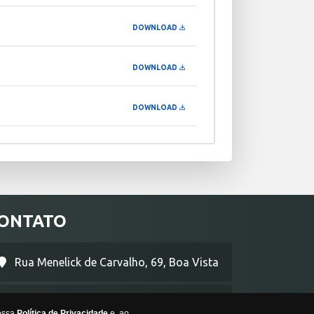
DOWNLOAD
DOWNLOAD
DOWNLOAD
ONTATO
Rua Menelick de Carvalho, 69, Boa Vista
Uberaba/MG -
CEP:
38017-070
nossa
Política de Privacidade
e, ao