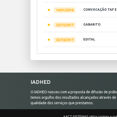
CONVOCAÇÃO TAF E
16/01/2018
GABARITO
22/12/2017
EDITAL
25/10/2017
IADHED
O IADHED nasceu com a proposta de difusão de prátic
temos orgulho dos resultados alcançados através de
qualidade dos serviços que prestamos.
Ler mais +
A ACT SISTEMAS utiliza cookies e ou